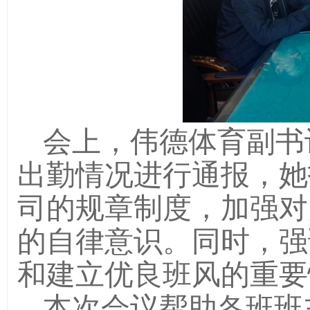
会上，伟德体育副书
出勤情况进行通报，她
司的规章制度，加强对
的自律意识。同时，强
和建立优良班风的重要
本次会议
帮助
班
各班